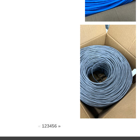
«
1
2
3
4
5
6
»