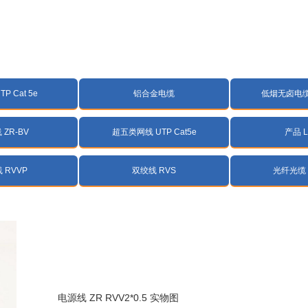
P Cat 5e
铝合金电缆
低烟无卤电缆 
ZR-BV
超五类网线 UTP Cat5e
产品 
 RVVP
双绞线 RVS
光纤光缆 
电源线 ZR RVV2*0.5 实物图