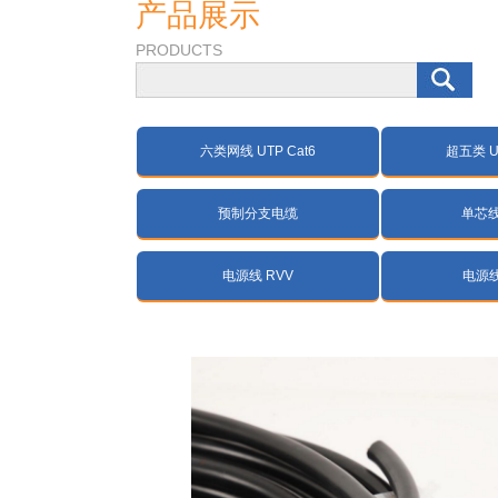
产品展示
PRODUCTS
六类网线 UTP Cat6
超五类 UT
预制分支电缆
单芯线 
电源线 RVV
电源线