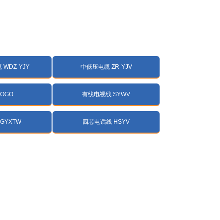
WDZ-YJY
中低压电缆 ZR-YJV
LOGO
有线电视线 SYWV
GYXTW
四芯电话线 HSYV