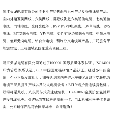
浙江天诚电缆有限公司主要生产销售弱电系列产品及强电线缆产品。
室内外超五类网线，六类网线，屏蔽线及超六类通信电缆、七类通信
电缆、同轴电缆、光纤光缆等，RVV PVVP电源线、BV单芯线、RVS
电线、BTTZ防火电缆、YJV电缆、柔性矿物绝缘防火电缆、中低压电
缆、低烟无卤电缆、铝合金电缆、预制分支电缆等产品，广泛服务于
能源领域，工程领域及国家重点项目工程。
浙江天诚电缆有限公司通过了
ISO9001国际质量体系认证
，
ISO1400
1
环境管理体系认证
，
CCC中国国家强制性产品认证
。
经过多年的磨
炼，企业不断发展壮大，拥有
达到国内先进水平6KV及以下交联电力
电缆三层共挤生产线以及防火电缆设备：BTLY铝护套连续挤包机，
双螺杆灌浆机，八头同芯式高速绕包机，DAG10/60金属护套氩弧焊
焊接轧纹机等。引进德国在线检测测偏一仪、电工机械和检测仪器设
备。公司确保产品符合国家标准，欢迎选购！