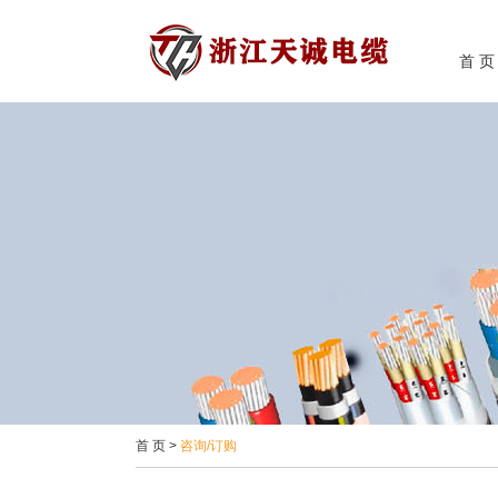
首 页
首 页
>
咨询/订购