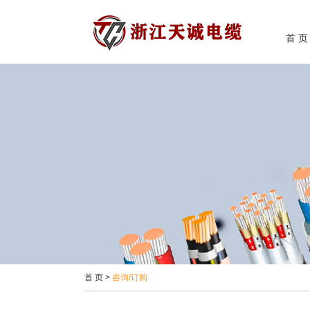
首 页
首 页
>
咨询/订购