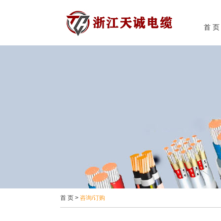
首 页
首 页
>
咨询/订购