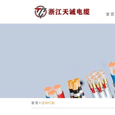
首 页
首 页
>
咨询/订购